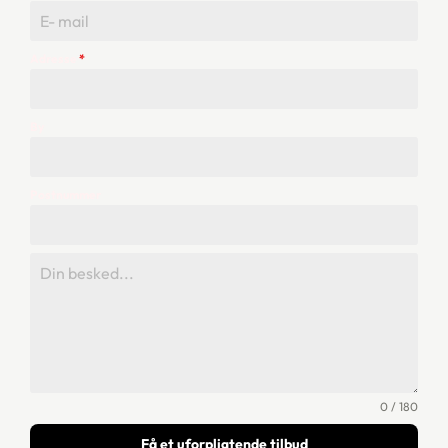
+45
Adresse
*
By
Postnummer
0 / 180
Få et uforpligtende tilbud